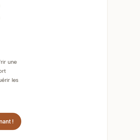
rir une
ort
érir les
ant !