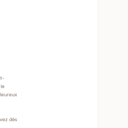
t-
le
aleureux
rvez dès