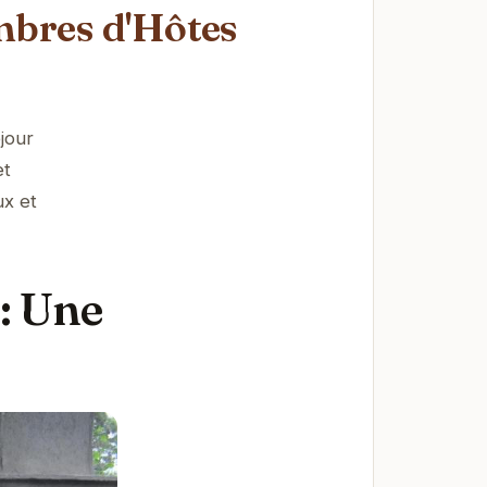
bres d'Hôtes
jour
et
ux et
: Une