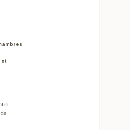
Chambres
 et
otre
 de