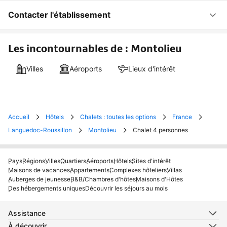
Contacter l'établissement
Les incontournables de : Montolieu
Villes
Aéroports
Lieux d'intérêt
Accueil
Hôtels
Chalets : toutes les options
France
Languedoc-Roussillon
Montolieu
Chalet 4 personnes
Pays
Régions
Villes
Quartiers
Aéroports
Hôtels
Sites d'intérêt
Maisons de vacances
Appartements
Complexes hôteliers
Villas
Auberges de jeunesse
B&B/Chambres d'hôtes
Maisons d'Hôtes
Des hébergements uniques
Découvrir les séjours au mois
Assistance
À découvrir