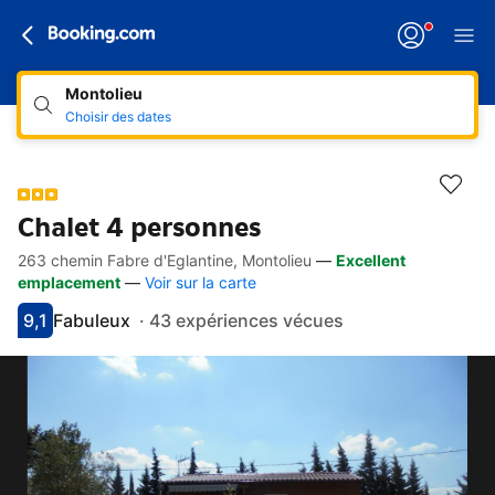
Montolieu
Choisir des dates
Chalet 4 personnes
263 chemin Fabre d'Eglantine, Montolieu
—
Excellent
Accès rapides
Aller à la description
Aller aux équipements
Aller aux hébergements
Aller aux conditions
emplacement
—
Voir sur la carte
9,1
Fabuleux
·
43 expériences vécues
Avec une note de 9.1
fabuleux