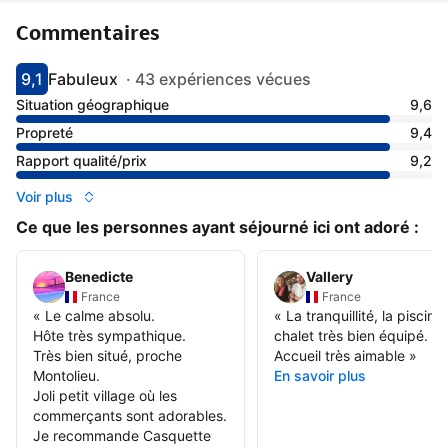
Commentaires
9,1
Fabuleux
·
43 expériences vécues
Avec une note de 9.1
fabuleux
Situation géographique
9,6
Propreté
9,4
Rapport qualité/prix
9,2
Voir plus
Ce que les personnes ayant séjourné ici ont adoré :
Benedicte
Vallery
France
France
«
Le calme absolu.
«
La tranquillité, la piscine,
Hôte très sympathique.
chalet très bien équipé.
Très bien situé, proche
Accueil très aimable
»
Montolieu.
En savoir plus
Joli petit village où les
commerçants sont adorables.
Je recommande Casquette