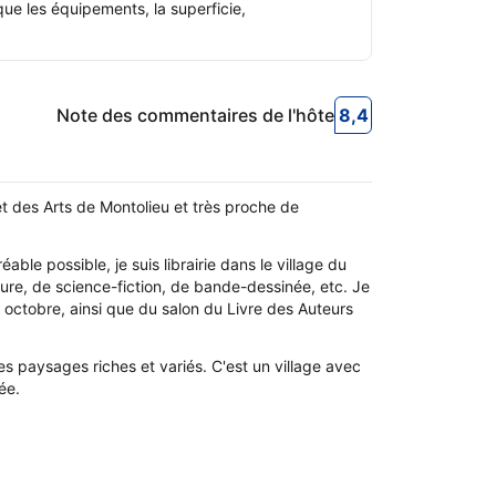
ue les équipements, la superficie,
Note des commentaires de l'hôte
8,4
8,4
Note des commen
et des Arts de Montolieu et très proche de
able possible, je suis librairie dans le village du
rature, de science-fiction, de bande-dessinée, etc. Je
octobre, ainsi que du salon du Livre des Auteurs
es paysages riches et variés. C'est un village avec
ée.