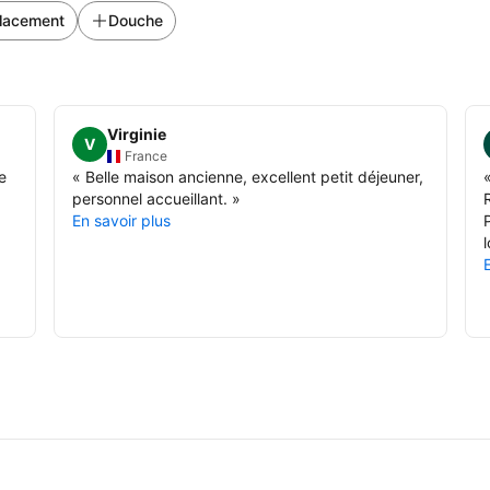
lacement
Douche
Virginie
V
France
e
«
Belle maison ancienne, excellent petit déjeuner,
personnel accueillant.
»
En savoir plus
P
l