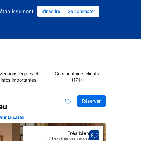
établissement
S'inscrire
Se connecter
Mentions légales et
Commentaires clients
infos importantes
(171)
Réserver
eu
ir la carte
Très bien
8,0
Avec une not
très bien
171 expériences vécues