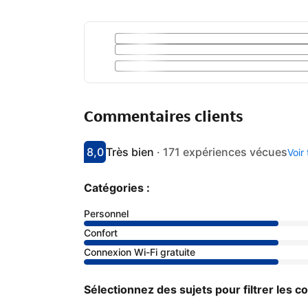
Commentaires clients
8,0
Très bien
·
171 expériences vécues
Voir
Avec une note de 8
très bien
Catégories :
Personnel
Confort
Connexion Wi-Fi gratuite
Sélectionnez des sujets pour filtrer les 