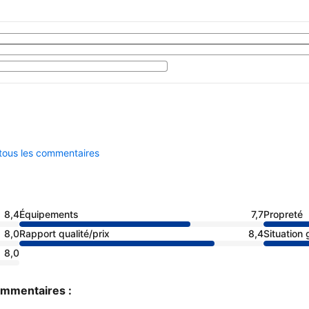
 tous les commentaires
8,4
Équipements
7,7
Propreté
8,0
Rapport qualité/prix
8,4
Situation
8,0
commentaires :