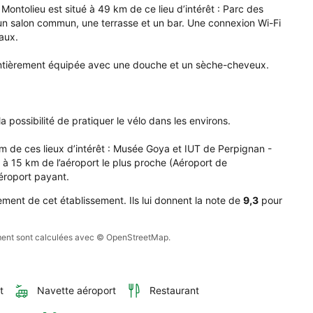
tablissement 
Montolieu est situé à 49 km de ce lieu d’intérêt : Parc des 
son 
 un salon commun, une terrasse et un bar. Une connexion Wi-Fi 
s 
aux.

age 
 entièrement équipée avec une douche et un sèche-cheveux.

e 
tolieu.
 possibilité de pratiquer le vélo dans les environs.

 de ces lieux d’intérêt : Musée Goya et IUT de Perpignan - 
 15 km de l’aéroport le plus proche (Aéroport de 
éroport payant.
ment de cet établissement. Ils lui donnent la note de
9,3
pour
sement sont calculées avec © OpenStreetMap.
t
Navette aéroport
Restaurant