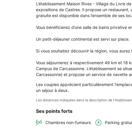
l'é
L’établissement Maison Rives - Village du Livre de 
Mai
expositions de Castres. Il propose un restaurant,
Rive
gratuite est disponible dans l’ensemble de ses loc
- 
Vill
Vous bénéficierez d’une salle de bains privative
du 
Livr
Un petit-déjeuner continental est servi sur place.

de 
Mon
Si vous souhaitez découvrir la région, vous aurez la
Vous séjournerez à respectivement 49 km et 18 km
Campus de Carcassonne. L’établissement se situe à
Carcassonne) et propose un service de navette a
Les couples apprécient particulièrement l'emplace
un séjour à deux.
Les distances indiquées dans la description de l'établis
Ses points forts
Chambres non-fumeurs
Parking gratui