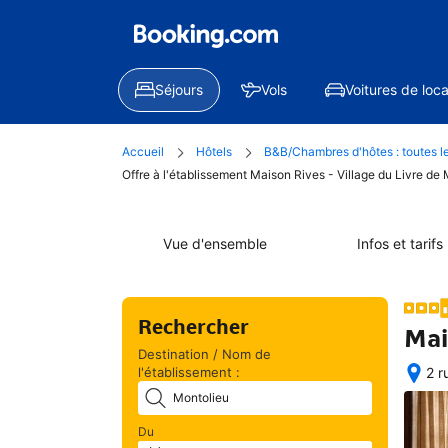
Séjours
Vols
Voitures de loca
Accueil
Hôtels
B&B/Chambres d'hôtes : toutes l
Offre à l'établissement Maison Rives - Village du Livre de
Vue d'ensemble
Infos et tarifs
Rechercher
Mai
Destination / Nom de
l'établissement :
2 r
Exc
situ
Du