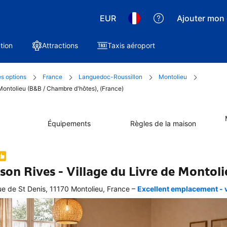
EUR
Ajouter mon 
tion
Attractions
Taxis aéroport
es options
France
Languedoc-Roussillon
Montolieu
 Montolieu (B&B / Chambre d'hôtes), (France)
Équipements
Règles de la maison
son Rives - Village du Livre de Montoli
–
ue de St Denis, 11170 Montolieu, France
Excellent emplacement - vo
ellente
ation 