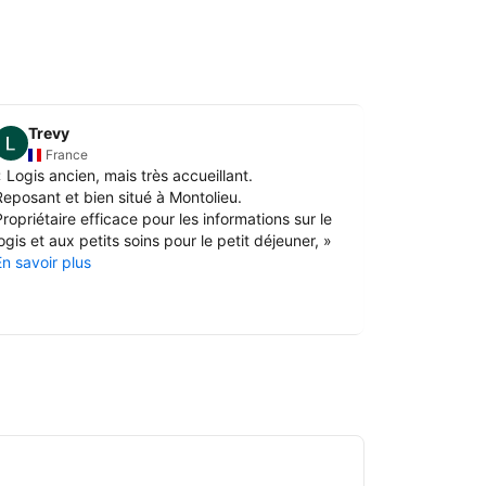
Trevy
Vahin
France
Fran
«
Logis ancien, mais très accueillant.
«
Le charme 
Reposant et bien situé à Montolieu.
fait un déco
ropriétaire efficace pour les informations sur le
En savoir pl
ogis et aux petits soins pour le petit déjeuner,
»
En savoir plus