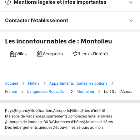
Mentions légales et infos importantes
Contacter l'établissement
Les incontournables de : Montolieu
Villes
Aéroports
Lieux d'intérêt
Accueil
Hôtels
Appartements : toutes les options
France
Languedoc-Roussillon
Montolieu
Loft Sur l'Alzeau
Pays
Régions
Villes
Quartiers
Aéroports
Hôtels
Sites d'intérêt
Maisons de vacances
Appartements
Complexes hôteliers
Villas
Auberges de jeunesse
B&B/Chambres d'hôtes
Maisons d'Hôtes
Des hébergements uniques
Découvrir les séjours au mois