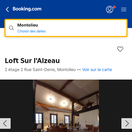
Montolieu
Choisir des dates
Loft Sur l'Alzeau
2 étage 2 Rue Saint-Denis, Montolieu
—
Voir sur la carte
Accès rapides
Aller à la description
Aller aux équipements
Aller aux hébergements
Aller aux conditions