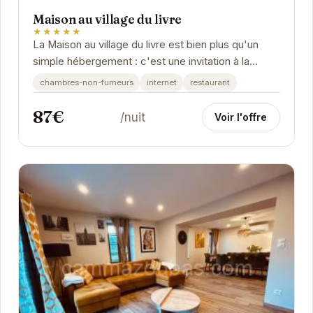
Maison au village du livre
★★★★★
La Maison au village du livre est bien plus qu'un
simple hébergement : c'est une invitation à la
détente et à la découverte. Située au cœur...
chambres-non-fumeurs
internet
restaurant
87€
/nuit
Voir l'offre