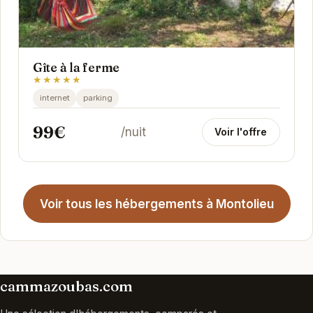
Gîte à la ferme
★★★★★
internet
parking
99€
/nuit
Voir l'offre
Voir tous les hébergements à Montolieu
cammazoubas.com