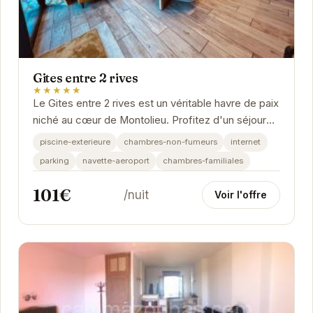
Gites entre 2 rives
★★★★★
Le Gites entre 2 rives est un véritable havre de paix
niché au cœur de Montolieu. Profitez d'un séjour
relaxant dans un cadre idyllique, entre...
piscine-exterieure
chambres-non-fumeurs
internet
parking
navette-aeroport
chambres-familiales
101€
/nuit
Voir l'offre