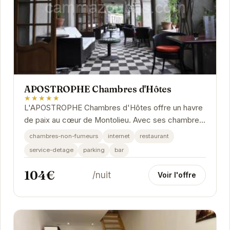
APOSTROPHE Chambres d'Hôtes
★★★★★
L'APOSTROPHE Chambres d'Hôtes offre un havre
de paix au cœur de Montolieu. Avec ses chambres
élégantes et son atmosphère chaleureuse, cet...
chambres-non-fumeurs
internet
restaurant
service-detage
parking
bar
104€
/nuit
Voir l'offre