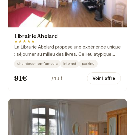
Librairie Abelard
★★★★★
La Librairie Abelard propose une expérience unique
: séjourner au milieu des livres. Ce lieu atypique
offre un cadre chaleureux et convivial,...
chambres-non-fumeurs
internet
parking
91€
/nuit
Voir l'offre