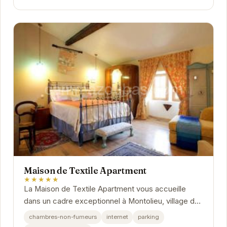
Maison de Textile Apartment
★★★★★
La Maison de Textile Apartment vous accueille
dans un cadre exceptionnel à Montolieu, village du
livre. Cet appartement allie le charme de l'ancien...
chambres-non-fumeurs
internet
parking