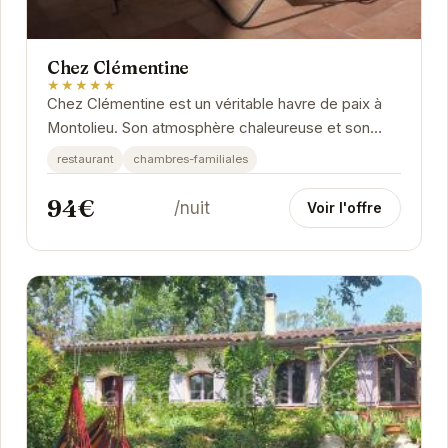
Chez Clémentine
★★★★★
Chez Clémentine est un véritable havre de paix à
Montolieu. Son atmosphère chaleureuse et son
emplacement idéal en font le choix parfait pour...
restaurant
chambres-familiales
94€
/nuit
Voir l'offre