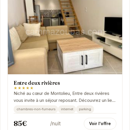
Entre deux rivières
★★★★★
Niché au cœur de Montolieu, Entre deux rivières
vous invite à un séjour reposant. Découvrez un lieu
paisible où confort et tranquillité se...
chambres-non-fumeurs
internet
parking
85€
/nuit
Voir l'offre