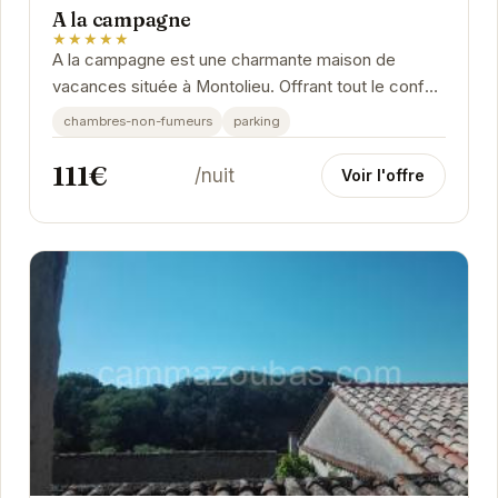
A la campagne
★★★★★
A la campagne est une charmante maison de
vacances située à Montolieu. Offrant tout le confort
nécessaire pour un séjour agréable, elle...
chambres-non-fumeurs
parking
111€
/nuit
Voir l'offre