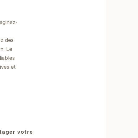
maginez-
ez des
on. Le
liables
ives et
rtager votre