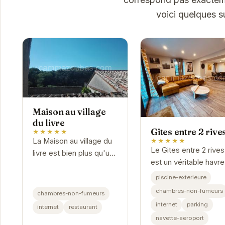
voici quelques s
Maison au village
du livre
Gites entre 2 rive
★★★★★
★★★★★
La Maison au village du
Le Gites entre 2 rives
livre est bien plus qu'un
est un véritable havr
simple hébergement :
paix niché au cœur d
c'est une invitation à la
piscine-exterieure
Montolieu. Profitez d
détente et à la
chambres-non-fumeurs
chambres-non-fumeurs
séjour relaxant dans 
découverte. Située au
internet
parking
internet
restaurant
cadre idyllique, entre.
cœur...
navette-aeroport