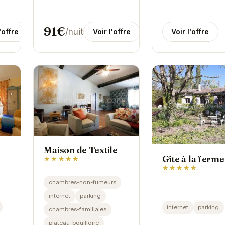
91€
/nuit
Voir l'offre
'offre
Voir l'offre
Maison de Textile
Gîte à la ferme
★★★★★
★★★★★
chambres-non-fumeurs
internet
parking
dre
internet
parking
chambres-familiales
plateau-bouilloire