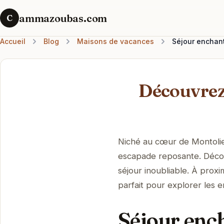
ammazoubas.com
C
Accueil
Blog
Maisons de vacances
Séjour enchant
Découvrez 
Niché au cœur de Montolieu
escapade reposante. Décou
séjour inoubliable. À proxi
parfait pour explorer les e
Séjour ench