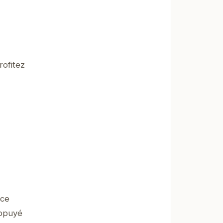
rofitez
nce
appuyé