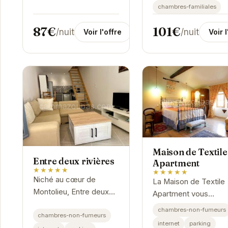
chambres-familiales
87€
101€
/nuit
/nuit
Voir l'offre
Voir l
Maison de Textile
Entre deux rivières
Apartment
★★★★★
★★★★★
Niché au cœur de
La Maison de Textile
Montolieu, Entre deux
Apartment vous
rivières vous invite à un
accueille dans un ca
chambres-non-fumeurs
séjour reposant.
chambres-non-fumeurs
exceptionnel à
internet
parking