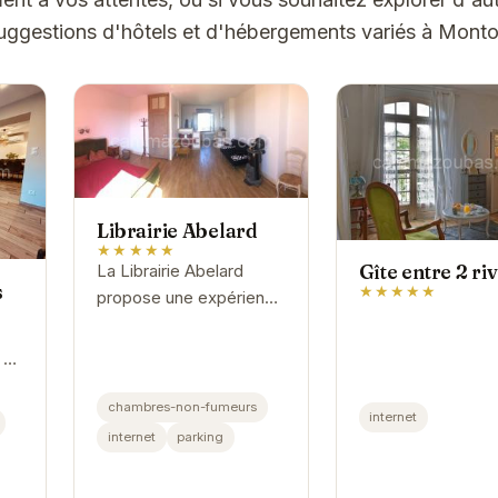
uggestions d'hôtels et d'hébergements variés à Montol
Librairie Abelard
★★★★★
Gîte entre 2 ri
La Librairie Abelard
s
★★★★★
propose une expérience
unique : séjourner au
milieu des livres. Ce lieu
e de
atypique offre un cadre
e
chaleureux et
chambres-non-fumeurs
'un
internet
convivial,...
un
internet
parking
..