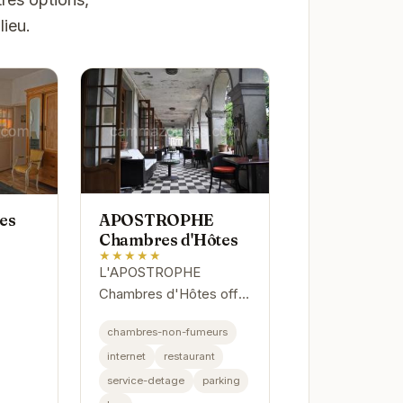
ieu.
APOSTROPHE
ves
Chambres d'Hôtes
★★★★★
L'APOSTROPHE
Chambres d'Hôtes offre
un havre de paix au
chambres-non-fumeurs
cœur de Montolieu.
internet
restaurant
Avec ses chambres
élégantes et son
service-detage
parking
atmosphère