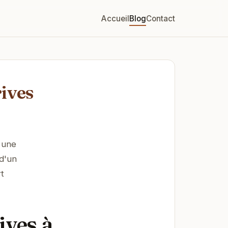
Accueil
Blog
Contact
rives
r une
d'un
rt
ives à