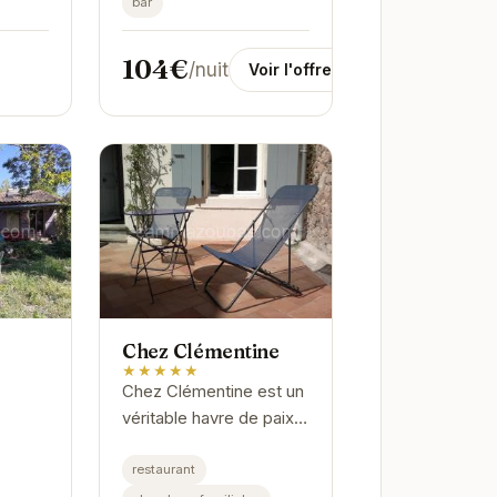
bar
chaleureuse, cet...
104€
/nuit
Voir l'offre
Chez Clémentine
★★★★★
Chez Clémentine est un
véritable havre de paix à
Montolieu. Son
atmosphère
restaurant