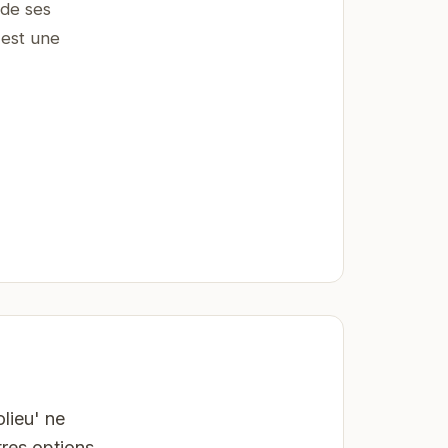
 de ses
 est une
lieu' ne
res options,