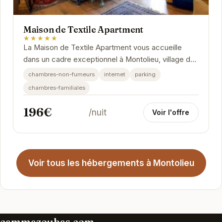
Maison de Textile Apartment
★★★★★
La Maison de Textile Apartment vous accueille
dans un cadre exceptionnel à Montolieu, village du
livre. Cet appartement allie le charme de l'ancien...
chambres-non-fumeurs
internet
parking
chambres-familiales
196€
/nuit
Voir l'offre
Voir tous les hébergements à Montolieu
cammazoubas.com