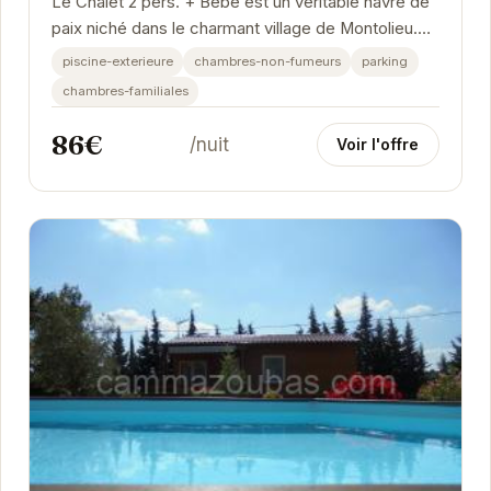
Le Chalet 2 pers. + Bébé est un véritable havre de
paix niché dans le charmant village de Montolieu.
Idéal pour un séjour en couple ou en...
piscine-exterieure
chambres-non-fumeurs
parking
chambres-familiales
86€
/nuit
Voir l'offre