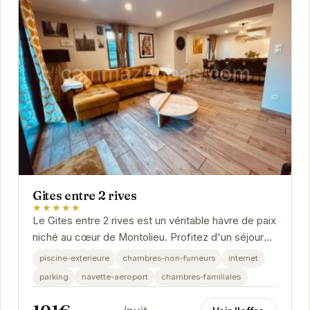
Gites entre 2 rives
★★★★★
Le Gites entre 2 rives est un véritable havre de paix
niché au cœur de Montolieu. Profitez d'un séjour
relaxant dans un cadre idyllique, entre...
piscine-exterieure
chambres-non-fumeurs
internet
parking
navette-aeroport
chambres-familiales