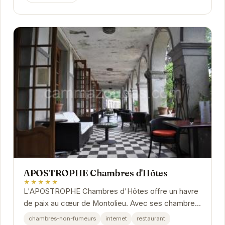
APOSTROPHE Chambres d'Hôtes
★★★★★
L'APOSTROPHE Chambres d'Hôtes offre un havre
de paix au cœur de Montolieu. Avec ses chambres
élégantes et son atmosphère chaleureuse, cet...
chambres-non-fumeurs
internet
restaurant