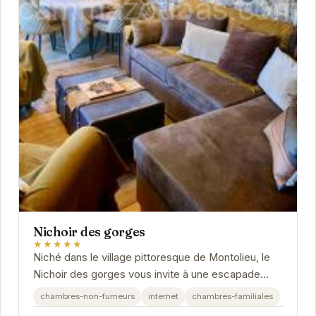
Nichoir des gorges
★★★★★
Niché dans le village pittoresque de Montolieu, le
Nichoir des gorges vous invite à une escapade
hors du commun. Cet hébergement de charme
chambres-non-fumeurs
internet
chambres-familiales
offre...