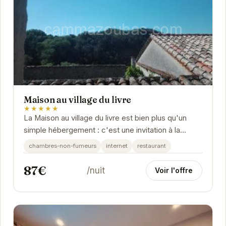
Maison au village du livre
★★★★★
La Maison au village du livre est bien plus qu'un
simple hébergement : c'est une invitation à la
détente et à la découverte. Située au cœur...
chambres-non-fumeurs
internet
restaurant
87€
/nuit
Voir l'offre