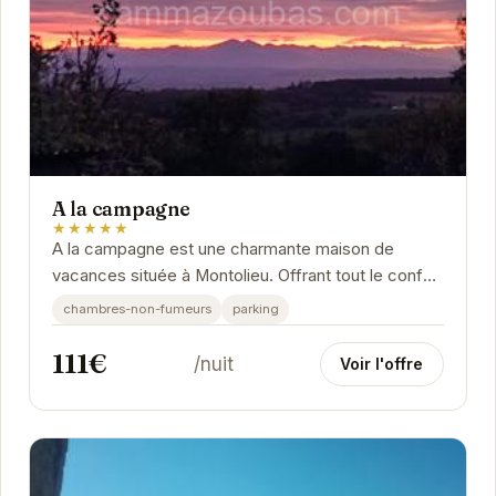
A la campagne
★★★★★
A la campagne est une charmante maison de
vacances située à Montolieu. Offrant tout le confort
nécessaire pour un séjour agréable, elle...
chambres-non-fumeurs
parking
111€
/nuit
Voir l'offre