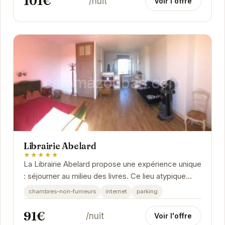
101€
/nuit
Voir l'offre
Librairie Abelard
★★★★★
La Librairie Abelard propose une expérience unique
: séjourner au milieu des livres. Ce lieu atypique
offre un cadre chaleureux et convivial,...
chambres-non-fumeurs
internet
parking
91€
/nuit
Voir l'offre