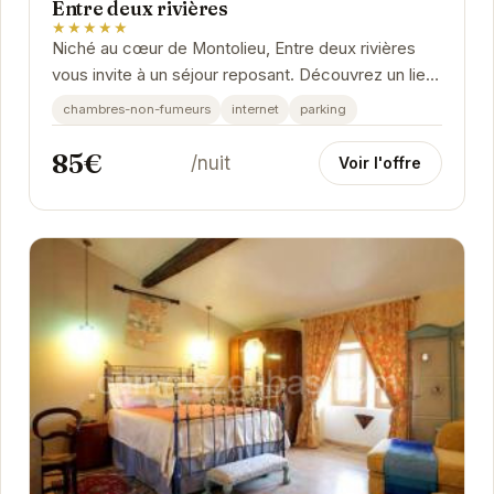
Entre deux rivières
★★★★★
Niché au cœur de Montolieu, Entre deux rivières
vous invite à un séjour reposant. Découvrez un lieu
paisible où confort et tranquillité se...
chambres-non-fumeurs
internet
parking
85€
/nuit
Voir l'offre