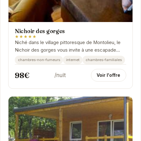
Nichoir des gorges
★★★★★
Niché dans le village pittoresque de Montolieu, le
Nichoir des gorges vous invite à une escapade
hors du commun. Cet hébergement de charme
chambres-non-fumeurs
internet
chambres-familiales
offre...
98€
/nuit
Voir l'offre