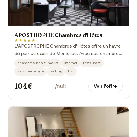
APOSTROPHE Chambres d'Hôtes
★★★★★
L'APOSTROPHE Chambres d'Hôtes offre un havre
de paix au cœur de Montolieu. Avec ses chambres
élégantes et son atmosphère chaleureuse, cet...
chambres-non-fumeurs
internet
restaurant
service-detage
parking
bar
104€
/nuit
Voir l'offre