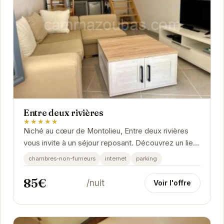
Entre deux rivières
★★★★★
Niché au cœur de Montolieu, Entre deux rivières
vous invite à un séjour reposant. Découvrez un lieu
paisible où confort et tranquillité se...
chambres-non-fumeurs
internet
parking
85€
/nuit
Voir l'offre