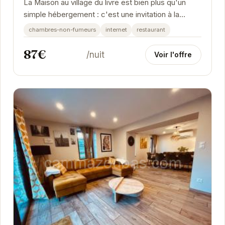
La Maison au village du livre est bien plus qu'un
simple hébergement : c'est une invitation à la
détente et à la découverte. Située au cœur...
chambres-non-fumeurs
internet
restaurant
87€
/nuit
Voir l'offre