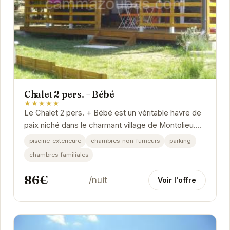
Chalet 2 pers. + Bébé
★★★★★
Le Chalet 2 pers. + Bébé est un véritable havre de
paix niché dans le charmant village de Montolieu.
Idéal pour un séjour en couple ou en...
piscine-exterieure
chambres-non-fumeurs
parking
chambres-familiales
86€
/nuit
Voir l'offre