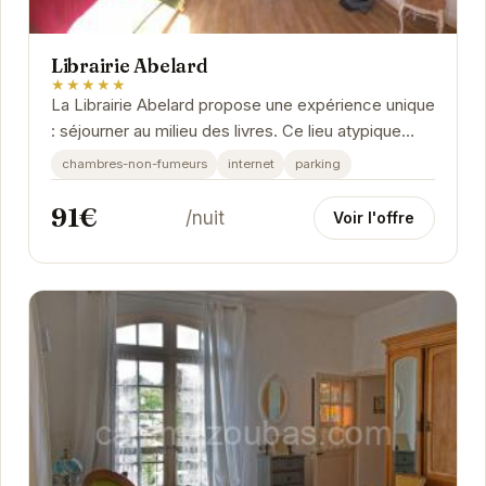
Librairie Abelard
★★★★★
La Librairie Abelard propose une expérience unique
: séjourner au milieu des livres. Ce lieu atypique
offre un cadre chaleureux et convivial,...
chambres-non-fumeurs
internet
parking
91€
/nuit
Voir l'offre