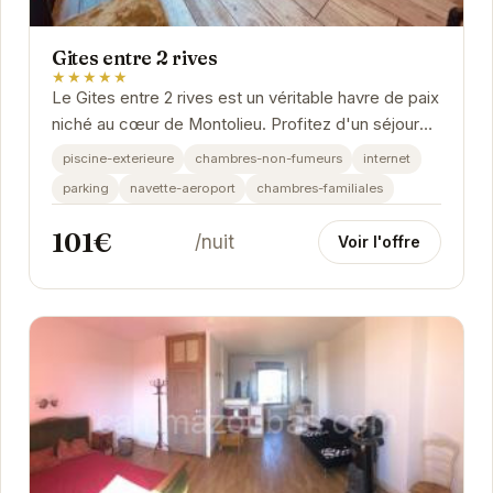
Gites entre 2 rives
★★★★★
Le Gites entre 2 rives est un véritable havre de paix
niché au cœur de Montolieu. Profitez d'un séjour
relaxant dans un cadre idyllique, entre...
piscine-exterieure
chambres-non-fumeurs
internet
parking
navette-aeroport
chambres-familiales
101€
/nuit
Voir l'offre