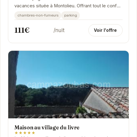
vacances située à Montolieu. Offrant tout le confort
nécessaire pour un séjour agréable, elle...
chambres-non-fumeurs
parking
111€
/nuit
Voir l'offre
Maison au village du livre
★★★★★