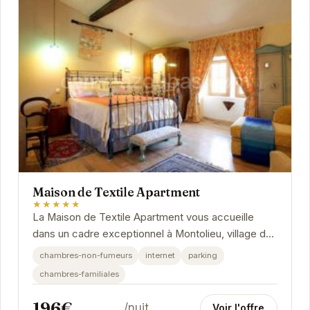
Maison de Textile Apartment
★★★★★
La Maison de Textile Apartment vous accueille
dans un cadre exceptionnel à Montolieu, village du
livre. Cet appartement allie le charme de l'ancien...
chambres-non-fumeurs
internet
parking
chambres-familiales
196€
/nuit
Voir l'offre